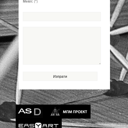
Мейл:
(*)