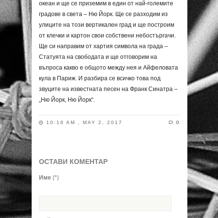
океан и ще се приземим в един от най-големите
градове в света – Ню Йорк. Ще се разходим из
улиците на този вертикален град и ще построим
от клечки и картон свои собствени небостъргачи.
Ще си направим от хартия символа на града –
Статуята на свободата и ще отговорим на
въпроса какво е общото между нея и Айфеловата
кула в Париж. И разбира се всичко това под
звуците на известната песен на Франк Синатра –
„Ню Йорк, Ню Йорк“.
10:16 AM , MAY 2, 2017
0
ОСТАВИ КОМЕНТАР
Име
(*)