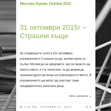
Месечен Архив:
October 2015
31 октомври 2015г –
Страшни къщи
За следващата събота (31 октомври),
упражнението Страшни къщи, всички групи са
пълни. Молим да ни уведомите, ако не можете да
присъствате, а сте записани, за да можем да
запишем друго детенце на освободеното място. В
упражнението ще могат да участват само
предварително записани деца.
Чети нататък →
2:43 PM , OCTOBER 27, 2015
0