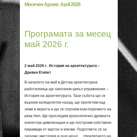
Месечен Архив:
April 2026
Програмата за месец
май 2026 г.
2 май 2026 г
.
История на архитектурата –
Древен Египет
В началото на май в Детска архитектурна
работилница ще започнем цикъл упражнения –
История на архитектурата. Тази събота ще се
върнем хилядолетия назад, ще прелетим над
земи и морета и ще се спуснем към поречието на
река Нил. Ще проследим хронологично древната
египетска цивилизация и ще построим собствени
пирамиди от картон и клечки. Подгответе се за
загадки, мистерия и още нещо … проклятието на