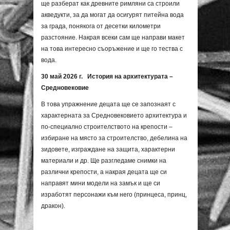
ще разберат как древните римляни са строили
акведукти, за да могат да осигурят питейна вода
за града, понякога от десетки километри
разстояние. Накрая всеки сам ще направи макет
на това интересно съоръжение и ще го тества с
вода.
30 май 2026 г. История на архитектурата –
Средновековие
В това упражнение децата ще се запознаят с
характерната за Средновековието архитектура и
по-специално строителството на крепости –
избиране на място за строителство, дебелина на
зидовете, изграждане на защита, характерни
материали и др. Ще разгледаме снимки на
различни крепости, а накрая децата ще си
направят мини модели на замък и ще си
изработят персонажи към него (принцеса, принц,
дракон).