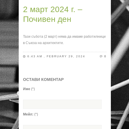
2 март 2024 г. –
Почивен ден
Тази събота (2 март) няма да имаме работилници
в Съюза на архитектите.
6:43 AM , FEBRUARY 29, 2024
0
ОСТАВИ КОМЕНТАР
Име
(*)
Мейл:
(*)