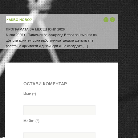
КАКВО НОВО?
ПРОГРАМАТА ЗА МЕСЕЦ ЮНИ 2026
6 юни 2026 г. Павилион за сладолед В това занимание на
„Детска архитектурна работилница“ децата ще влязат в
ролята на архитекти и дизайнери и ще създадат […]
ОСТАВИ КОМЕНТАР
Име
(*)
Мейл:
(*)