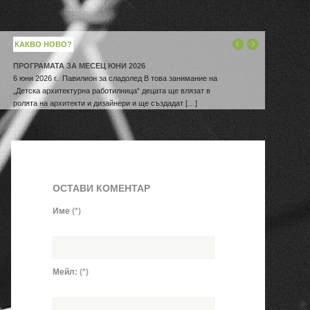
КАКВО НОВО?
ПРОГРАМАТА ЗА МЕСЕЦ ЮНИ 2026
6 юни 2026 г. Павилион за сладолед В това занимание на
„Детска архитектурна работилница“ децата ще влязат в
ролята на архитекти и дизайнери и ще създадат […]
ОСТАВИ КОМЕНТАР
Име
(*)
Мейл:
(*)