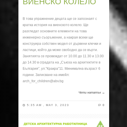
ВИЕНСКО КОЛЕЛО
В това упражнение децата ще се запознаят с
кратка история на виeнското колело. Ще
разгледат основните елементи на това
инженерно съоръжение, а накрая всеки ще
конструира собствен модел от дървени клечки и
ластици, който да може свободно да се върти.
Занятията се провеждат от 10.00 до 11.30 и 13.00
до 14.30 в сградата на „Съюза на архитектите в
България”, ул.”Кракра”11. Минимална възраст 6
години. Записване на имейл:
arch_for_children@abv.bg
Чети нататък →
5:35 AM , MAY 3, 2023
0