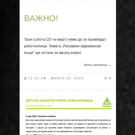
ВАЖНО!
Тази събота (25-ти март) няма да се провеждат
работилници. Темата „Рисувани африкански
къщи“ ще остане за месец април.
Чети нататък →
11:12 AM , MARCH 24, 2023
0