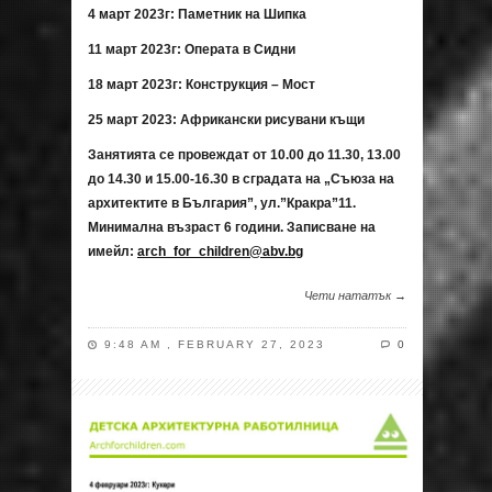
4
март 20
23
г: Паметник на Шипка
11 март 2023г: Операта в Сидни
18 март 2023г: Конструкция – Мост
25 март 2023: Африкански рисувани къщи
Занятията се провеждат от 10.00 до 11.30, 13.00
до 14.30 и 15.00-16.30 в сградата на „Съюза на
архитектите в България”, ул.”Кракра”11.
Минимална възраст 6 години. Записване на
имейл:
arch_for_children@abv.bg
Чети нататък →
9:48 AM , FEBRUARY 27, 2023
0