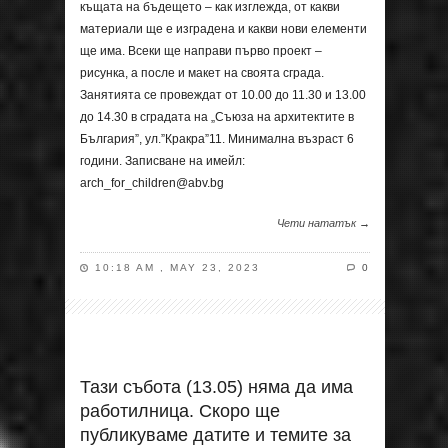
къщата на бъдещето – как изглежда, от какви
материали ще е изградена и какви нови елементи
ще има. Всеки ще направи първо проект –
рисунка, а после и макет на своята сграда.
Занятията се провеждат от 10.00 до 11.30 и 13.00
до 14.30 в сградата на „Съюза на архитектите в
България”, ул.”Кракра”11. Минимална възраст 6
години. Записване на имейл:
arch_for_children@abv.bg
Чети нататък →
10:18 AM , MAY 23, 2023
0
Тази събота (13.05) няма да има
работилница. Скоро ще
публикуваме датите и темите за