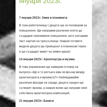
януари 2023г.
7
януари 20
23
г: Зима в планината
В тази работилница с децата ще си поговорим за
повърхнини. Ще направим различни опити да
създадем триизмерни повърхнини, като нагъваме
лист хартия на триъгълници. Накрая готовите
модели децата ще превърнат в планински терен
и ще създадат макет на зимен курорт.
14 януари 2023г: Архитекутра и музика
В това упражнение ще намерим отговор на
въпроса «Що е то ритъм и има ли връзкa между
архитектурата и музиката?» Наблюдавайки
различни фасади на сгради, децата заедно ще
сътворят музика, а накрая всеки ще направи своя
собствена архитектурна композиция.
21 януари 2023г: Банкси