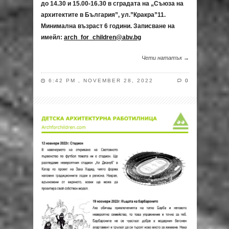
до 14.30 и 15.00-16.30 в сградата на „Съюза на
архитектите в България”, ул.”Кракра”11.
Минимална възраст 6 години. Записване на
имейл:
arch_for_children@abv.bg
Чети нататък →
6:42 PM , NOVEMBER 28, 2022
0