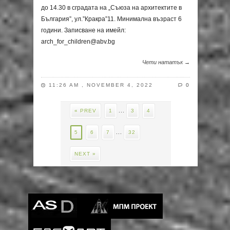
до 14.30 в сградата на „Съюза на архитектите в
България”, ул.”Кракра”11. Минимална възраст 6
години. Записване на имейл:
arch_for_children@abv.bg
Чети нататък →
11:26 AM , NOVEMBER 4, 2022
0
« PREV
1
...
3
4
5
6
7
...
32
NEXT »