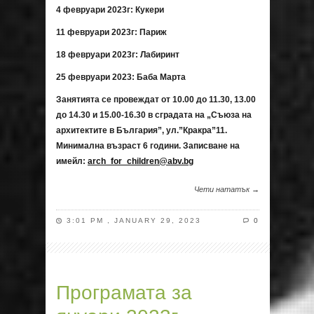
4
февруари 20
23
г: Кукери
11 февруари 2023г: Париж
18 февруари 2023г: Лабиринт
25 февруари 2023: Баба Марта
Занятията се провеждат от 10.00 до 11.30, 13.00
до 14.30 и 15.00-16.30 в сградата на „Съюза на
архитектите в България”, ул.”Кракра”11.
Минимална възраст 6 години. Записване на
имейл:
arch_for_children@abv.bg
Чети нататък →
3:01 PM , JANUARY 29, 2023
0
Програмата за