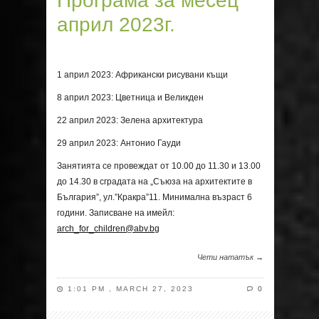
Програма за месец
април 2023г.
1 април 2023: Африкански рисувани къщи
8 април 2023: Цветница и Великден
22 април 2023: Зелена архитектура
29 април 2023: Антонио Гауди
Занятията се провеждат от 10.00 до 11.30 и 13.00
до 14.30 в сградата на „Съюза на архитектите в
България”, ул.”Кракра”11. Минимална възраст 6
години. Записване на имейл:
arch_for_children@abv.bg
Чети нататък →
1:01 PM , MARCH 27, 2023
0