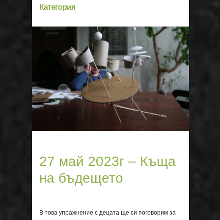
Категория
27 май 2023г – Къща
на бъдещето
В това упражнение с децата ще си поговорим за