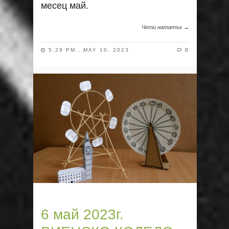
месец май.
Чети нататък →
5:29 PM , MAY 10, 2023
0
6 май 2023г.