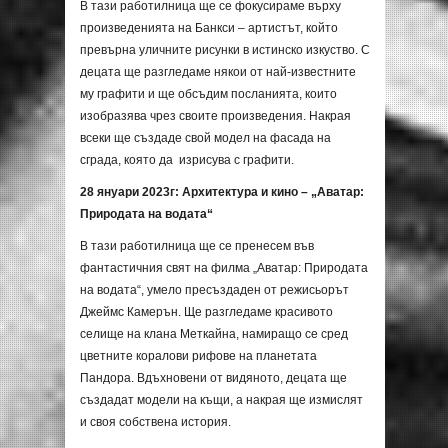
В тази работилница ще се фокусираме върху
произведенията на Банкси – артистът, който
превърна уличните рисунки в истинско изкуство. С
децата ще разгледаме някои от най-известните
му графити и ще обсъдим посланията, които
изобразява чрез своите произведения. Накрая
всеки ще създаде свой модел на фасада на
сграда, която да изрисува с графити.
28 януари 2023г: Архитектура и кино – „Аватар:
Природата на водата“
В тази работилница ще се пренесем във
фантастичния свят на филма „Аватар: Природата
на водата“, умело пресъздаден от режисьорът
Джеймс Камерън. Ще разгледаме красивото
селище на клана Меткайна, намиращо се сред
цветните коралови рифове на планетата
Пандора. Вдъхновени от видяното, децата ще
създадат модели на къщи, а накрая ще измислят
и своя собствена история.