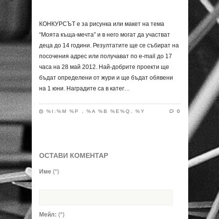
КОНКУРСЪТ е за рисунка или макет на тема
“Моята къща-мечта” и в него могат да участват
деца до 14 години. Резултатите ще се събират на
посочения адрес или получават по e-mail до 17
часа на 28 май 2012. Най-добрите проекти ще
бъдат определени от жури и ще бъдат обявени
на 1 юни. Наградите са в катег…
%I:%M %P , %A %B %E%Q, %Y
0
ОСТАВИ КОМЕНТАР
Име
(*)
Мейл:
(*)