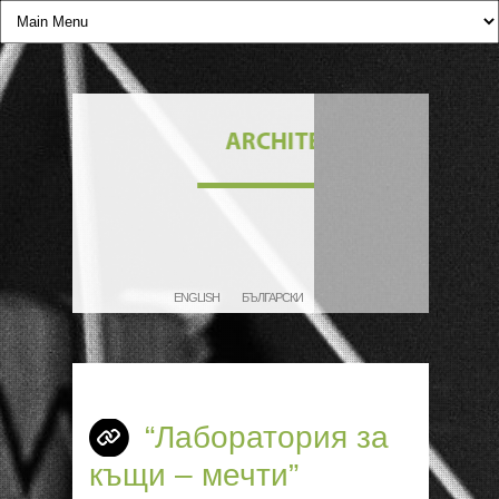
ENGLISH
БЪЛГАРСКИ
“Лаборатория за
къщи – мечти”