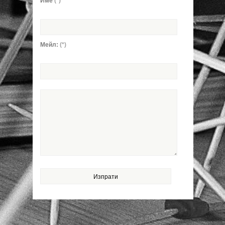
Име
(*)
Мейл:
(*)