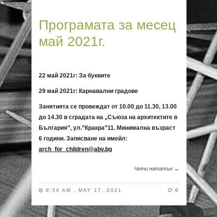
Програмата за месец
май 2021г.
22
май
20
2
1г: За буквите
29 май 20
2
1г: Карнавални градове
Занятията се провеждат от 10.00 до 11.30, 13.00
до 14.30 в сградата на „Съюза на архитектите в
България”, ул.”Кракра”11. Минимална възраст
6 години. Записване на имейл:
arch_for_children@abv.bg
Чети нататък →
8:56 AM , MAY 17, 2021
0