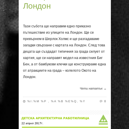
Лондон
Тази събота ще направим едно приказно
пътешествие из улиците на Лондон. Ще се
превърнем в Шерлок Холмс и ще разгадаваме
загадки свързани с картата на Лондон. След това
децата ще създадат типичния за града силует от
хартия, ще си направят модел на известния Биг
Бен, а от бамбукови клечки ще конструираме една
от атракциите на града – колелото Окото на
Лондон.
Чети нататък →
%I:%M %P , %A %B %E%Q, %Y
0