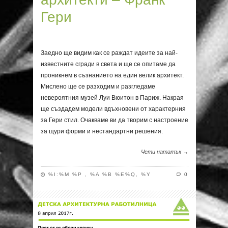
Гери
Заедно ще видим как се раждат идеите за най-
известните сгради в света и ще се опитаме да
проникнем в съзнанието на един велик архитект.
Мислено ще се разходим и разгледаме
невероятния музей Луи Вюитон в Париж. Накрая
ще създадем модели вдъхновени от характерния
за Гери стил. Очакваме ви да творим с настроение
за щури форми и нестандартни решения.
Чети нататък →
%I:%M %P , %A %B %E%Q, %Y
0