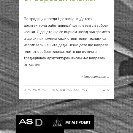
По традиция преди Цветница, в „Детска
архитектурна работилница“ ще плетем с върбови
клонки. С децата ще се върнем назад във времето
и ще си припомним какви строителни техники са
използвали нашите деди. Всяко дете ще направи
плет от върбови клонки, който ще включи в
традиционен архитектурен ансамбъл направен
от хартия.
Чети нататък →
%I:%M %P , %A %B %E%Q, %Y
0