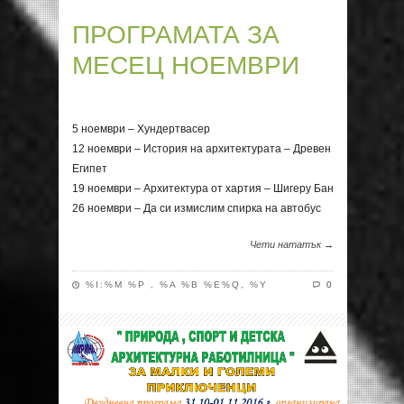
ПРОГРАМАТА ЗА
МЕСЕЦ НОЕМВРИ
5 ноември – Хундертвасер
12 ноември – История на архитектурата – Древен
Египет
19 ноември – Архитектура от хартия – Шигеру Бан
26 ноември – Да си измислим спирка на автобус
Чети нататък →
%I:%M %P , %A %B %E%Q, %Y
0