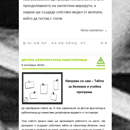
преодоляването на заплетени маршрути, а
накрая ще създаде собствен модел от велпапе,
който да тества с топче.
Чети нататък →
%I:%M %P , %A %B %E%Q, %Y
0