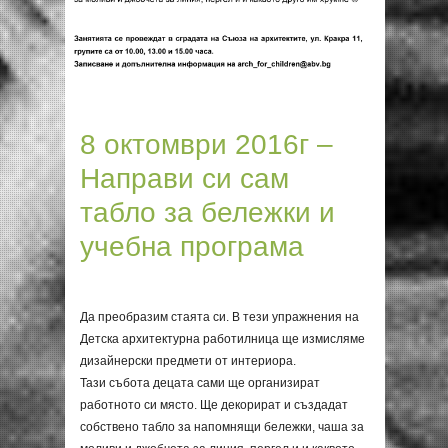
8 октомври 2016г –
Направи си сам
табло за бележки и
учебна програма
Да преобразим стаята си. В тези упражнения на
Детска архитектурна работилница ще измисляме
дизайнерски предмети от интериора.
Тази събота децата сами ще организират
работното си място. Ще декорират и създадат
собствено табло за напомнящи бележки, чаша за