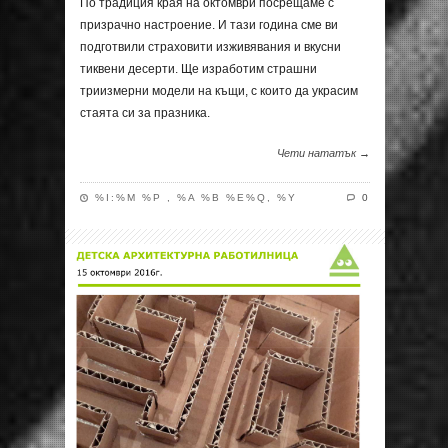
По традиция края на октомври посрещаме с
призрачно настроение. И тази година сме ви
подготвили страховити изживявания и вкусни
тиквени десерти. Ще изработим страшни
триизмерни модели на къщи, с които да украсим
стаята си за празника.
Чети нататък →
%I:%M %P , %A %B %E%Q, %Y
0