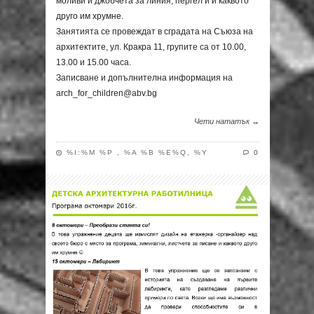
моливи и джобчета за линия, пергел и и каквото
друго им хрумне.
Занятията се провеждат в сградата на Съюза на
архитектите, ул. Кракра 11, групите са от 10.00,
13.00 и 15.00 часа.
Записване и допълнителна информация на
arch_for_children@abv.bg
Чети нататък →
%I:%M %P , %A %B %E%Q, %Y
0