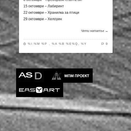
15 октомври – Лабиринт
22 октомври – Хранилка за птици
29 октомври – Хелоуин
Чети нататък →
%I:%M %P , %A %B %E%Q, %Y
0