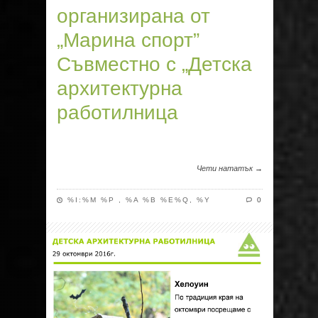
организирана от
„Марина спорт”
Съвместно с „Детска
архитектурна
работилница
Чети нататък →
%I:%M %P , %A %B %E%Q, %Y
0