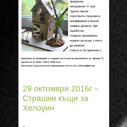
29 октомври 2016г –
Страшни къщи за
Хелоуин