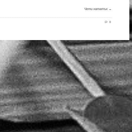
Чети нататък →
0