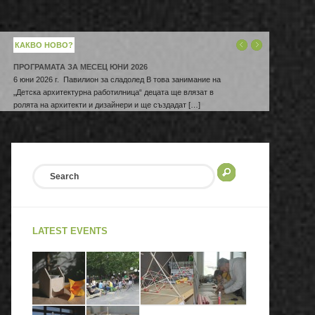
КАКВО НОВО?
ПРОГРАМАТА ЗА МЕСЕЦ ЮНИ 2026
ПРОГРАМАТА ЗА МЕСЕЦ МАЙ 2026 Г.
6 юни 2026 г. Павилион за сладолед В това занимание на
2 май 2026 г. История на архитектурата – Древен Египет
„Детска архитектурна работилница“ децата ще влязат в
В началото на май в Детска архитектурна работилница ще
ролята на архитекти и дизайнери и ще създадат […]
започнем цикъл упражнения – История на архитектурата.
[…]
LATEST EVENTS