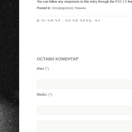
You can follow any responses to this entry through the
RSS 2.0
fee
Posted in:
Uncategorized
,
Новини
%I:%M %P , %A %B %E%Q, %Y
ОСТАВИ КОМЕНТАР
Име
(*)
Мейл:
(*)