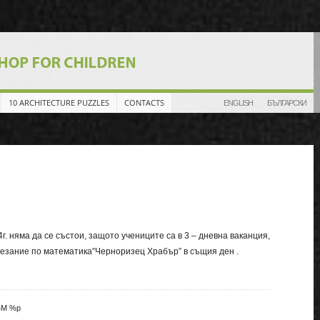
10 ARCHITECTURE PUZZLES
CONTACTS
ENGLISH
БЪЛГАРСКИ
. няма да се състои, защото учениците са в 3 – дневна ваканция,
тезание по математика”Черноризец Храбър” в същия ден .
:%M %p