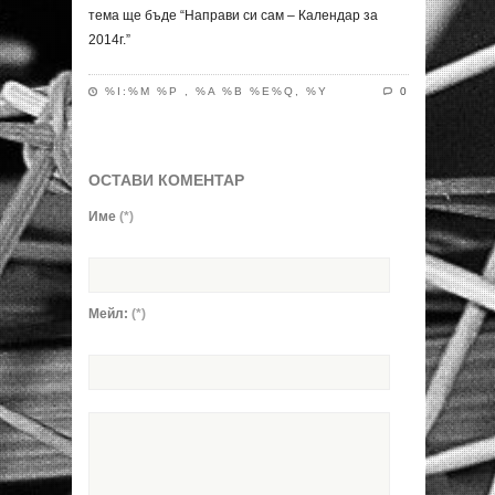
тема ще бъде “Направи си сам – Календар за
2014г.”
%I:%M %P , %A %B %E%Q, %Y
0
ОСТАВИ КОМЕНТАР
Име
(*)
Мейл:
(*)