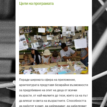
Цели на програмата
Поради широката сфера на приложение,
архитектурата представя безкрайни възможности
за придобиване на опит на деца от всички
възрасти, от най-малките до тези, които са на път
да влязат в света на възрастните. Способността
да работят в екип, да наблюдават, да набелязват