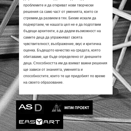
проблемите и да откриват нови творчески
решения са само част от уменията, които се
стремим да развием в тях. Бихме искали да
подчертаем, че нашата цел не е да подготвим
бъдещи архитекти, а да дадем възможност на
самите деца да упражняват своята
чувствителност, въображение, вкус и критична
оценка. Бъдещото качество на средата, която
обитаваме, ще бъде определено от днешните
деца. Способността им да взимат важни решения
ще зависи от знанията, уменията и
способностите, които те ще придобият по време
на своето образование.